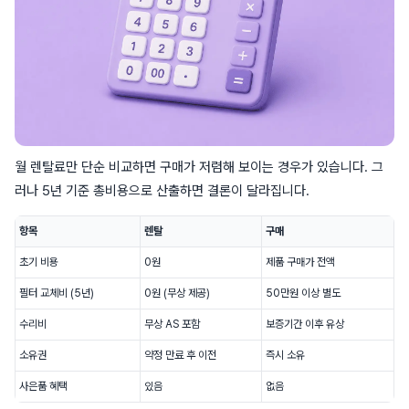
월 렌탈료만 단순 비교하면 구매가 저렴해 보이는 경우가 있습니다. 그
러나 5년 기준 총비용으로 산출하면 결론이 달라집니다.
항목
렌탈
구매
초기 비용
0원
제품 구매가 전액
필터 교체비 (5년)
0원 (무상 제공)
50만원 이상 별도
수리비
무상 AS 포함
보증기간 이후 유상
소유권
약정 만료 후 이전
즉시 소유
사은품 혜택
있음
없음