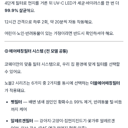
4단계 필터로 먼지를 거른 뒤 UV-C LED가 세균·바이러스를 한 번 더
99.9% 살균
해요.
12시간 간격으로 하루 2회, 약 20분씩 자동 작동해요.
어린이·노인·반려동물이 있는 가정이라면 반드시 확인하셔야 해요.
③ 에어매칭필터 시스템 (전 모델 공통)
코웨이만의 맞춤 필터 시스템으로, 우리 집 환경에 맞게 필터를 선택할
수 있어요.
노블2 시리즈는 6가지 중 2가지를 동시에 선택하는
더블에어매칭필터
가 적용돼요.
펫필터
— 배변 냄새 원인인 황화수소 99% 제거, 반려동물 털·비듬
까지 케어
알레르겐필터
— 강아지·고양이·집먼지진드기·꽃가루 알레르겐