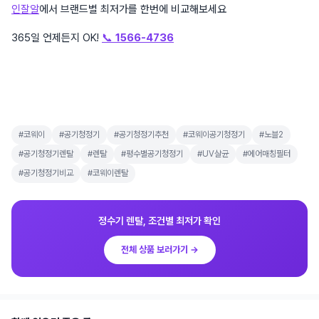
인잘알
에서 브랜드별 최저가를 한번에 비교해보세요
365일 언제든지 OK!
📞
1566-4736
#코웨이
#공기청정기
#공기청정기추천
#코웨이공기청정기
#노블2
#공기청정기렌탈
#렌탈
#평수별공기청정기
#UV살균
#에어매칭필터
#공기청정기비교
#코웨이렌탈
정수기 렌탈, 조건별 최저가 확인
전체 상품 보러가기 →