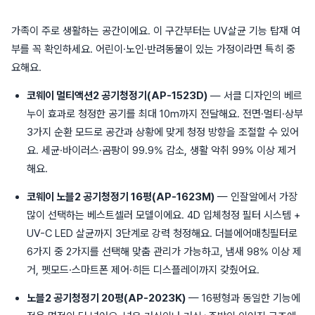
가족이 주로 생활하는 공간이에요. 이 구간부터는 UV살균 기능 탑재 여
부를 꼭 확인하세요. 어린이·노인·반려동물이 있는 가정이라면 특히 중
요해요.
코웨이 멀티액션2 공기청정기(AP-1523D)
— 서클 디자인의 베르
누이 효과로 청정한 공기를 최대 10m까지 전달해요. 전면·멀티·상부
3가지 순환 모드로 공간과 상황에 맞게 청정 방향을 조절할 수 있어
요. 세균·바이러스·곰팡이 99.9% 감소, 생활 악취 99% 이상 제거
해요.
코웨이 노블2 공기청정기 16평(AP-1623M)
— 인잘알에서 가장
많이 선택하는 베스트셀러 모델이에요. 4D 입체청정 필터 시스템 +
UV-C LED 살균까지 3단계로 강력 청정해요. 더블에어매칭필터로
6가지 중 2가지를 선택해 맞춤 관리가 가능하고, 냄새 98% 이상 제
거, 펫모드·스마트폰 제어·히든 디스플레이까지 갖췄어요.
노블2 공기청정기 20평(AP-2023K)
— 16평형과 동일한 기능에