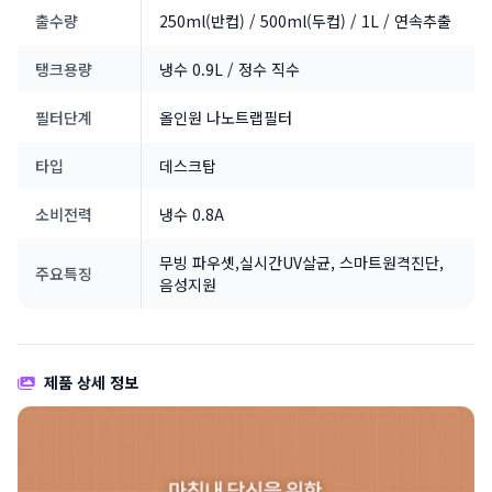
출수량
250ml(반컵) / 500ml(두컵) / 1L / 연속추출
탱크용량
냉수 0.9L / 정수 직수
필터단계
올인원 나노트랩필터
타입
데스크탑
소비전력
냉수 0.8A
무빙 파우셋,실시간UV살균, 스마트원격진단,
주요특징
음성지원
제품 상세 정보