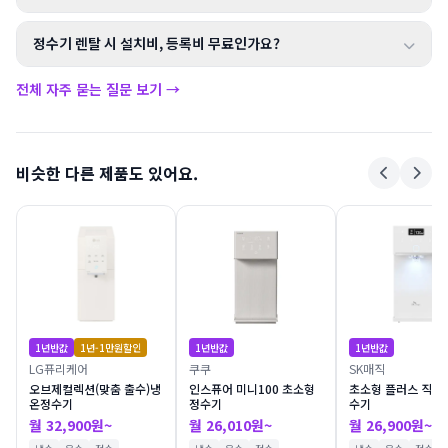
정수기 렌탈 시 설치비, 등록비 무료인가요?
전체 자주 묻는 질문 보기 →
비슷한 다른 제품도 있어요.
1년반값
1년-1만원할인
1년반값
1년반값
LG퓨리케어
쿠쿠
SK매직
오브제컬렉션(맞춤 출수)냉
인스퓨어 미니100 초소형
초소형 플러스 직수
온정수기
정수기
수기
월 32,900원~
월 26,010원~
월 26,900원~