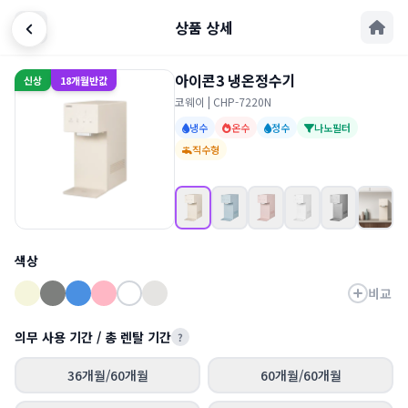
상품 상세
아이콘3 냉온정수기
신상
18개월반값
코웨이 | CHP-7220N
냉수
온수
정수
나노필터
직수형
색상
비교
의무 사용 기간 / 총 렌탈 기간
?
36개월/60개월
60개월/60개월