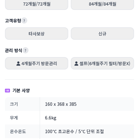
72개월/72개월
84개월/84개월
고객유형
?
타사보상
신규
관리 방식
?
4개월주기 방문관리
셀프(6개월주기 필터/방문X)
기본 사양
크기
160 x 368 x 385
무게
6.6kg
온수온도
100℃ 초고온수 / 5℃ 단위 조절