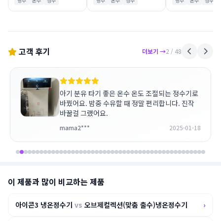
냉수
온수
정수
냉수
온수
정수
냉수
온수
정수
고객 후기
더보기 →
2
/ 48
아기 분유 타기 좋은 온수 온도 조절되는 정수기로
바꿨어요. 밤중 수유할 때 정말 편리합니다. 진작
바꿀걸 그랬어요.
mama2***
2025-01-18
이 제품과 많이 비교하는 제품
아이콘3 냉온정수기
vs
오브제컬렉션(맞춤 출수)냉온정수기
›