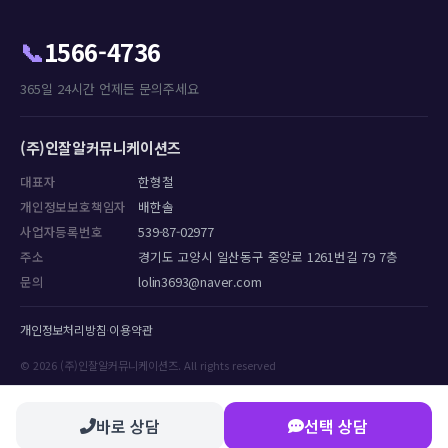
📞
1566-4736
365일 24시간 언제든 문의주세요
(주)인잘알커뮤니케이션즈
대표자
한형철
개인정보보호책임자
배한솔
사업자등록번호
539-87-02977
주소
경기도 고양시 일산동구 중앙로 1261번길 79 7층
문의
lolin3693@naver.com
개인정보처리방침
·
이용약관
© 2026 (주)인잘알커뮤니케이션즈. All rights reserved
바로 상담
선택 상담