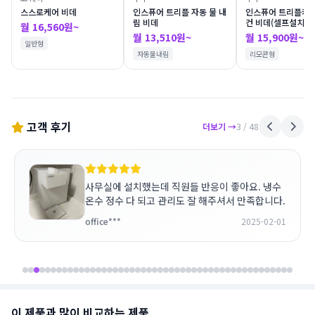
스스로케어 비데
인스퓨어 트리플 자동 물 내
인스퓨어 트리플케어
림 비데
컨 비데(셀프설치)
월 16,560원~
월 13,510원~
월 15,900원~
일반형
자동물내림
리모콘형
고객 후기
더보기 →
3
/ 48
사무실에 설치했는데 직원들 반응이 좋아요. 냉수
온수 정수 다 되고 관리도 잘 해주셔서 만족합니다.
office***
2025-02-01
이 제품과 많이 비교하는 제품