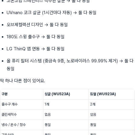
고온고압 스테인리스 직수관 살균 → 둘 다 동일
UVnano 코크 살균 (1시간마다 자동) → 둘 다 동일
오브제컬렉션 디자인 → 둘 다 동일
180도 스윙 출수구 → 둘 다 동일
LG ThinQ 앱 연동 → 둘 다 동일
올 퓨리 필터 시스템 (중금속 9종, 노로바이러스 99.99% 제거) → 둘 다
동일
딱 하나 다른 점이 있어요.
구분
싱글 (WU523A)
듀얼 (WU923A)
출수구 개수
1개
2개
클린세척수
없음
있음
냉수 / 온수 / 정수
동일
동일
고온살균
동일
동일