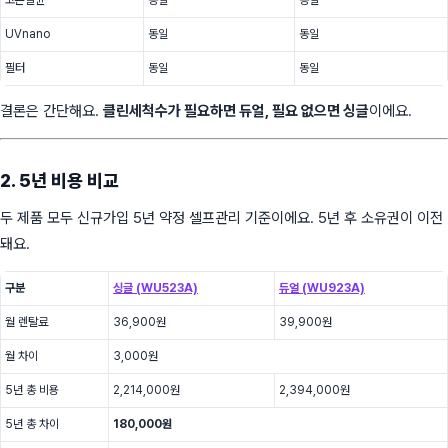
UVnano
동일
동일
필터
동일
동일
결론은 간단해요.
클린세척수가 필요하면 듀얼, 필요 없으면 싱글
이에요.
2. 5년 비용 비교
두 제품 모두 신규가입 5년 약정 셀프관리 기준이에요. 5년 후 소유권이 이전
돼요.
구분
싱글 (WU523A)
듀얼 (WU923A)
월 렌탈료
36,900원
39,900원
월 차이
3,000원
5년 총 비용
2,214,000원
2,394,000원
5년 총 차이
180,000원