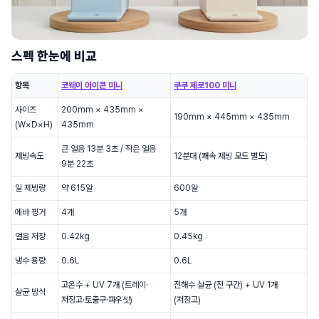
스펙 한눈에 비교
항목
코웨이 아이콘 미니
쿠쿠 제로100 미니
사이즈
200mm × 435mm ×
190mm × 445mm × 435mm
(W×D×H)
435mm
큰 얼음 13분 3초 / 작은 얼음
제빙속도
12분대 (쾌속 제빙 모드 별도)
9분 22초
일 제빙량
약 615알
600알
에바 핑거
4개
5개
얼음 저장
0.42kg
0.45kg
냉수 용량
0.6L
0.6L
고온수 + UV 7개 (트레이·
전해수 살균 (전 구간) + UV 1개
살균 방식
저장고·토출구·파우셋)
(저장고)