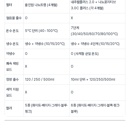
내추럴플러스 2.0 + 나노포지티브
필터
올인원 나노트랩 (4개월)
3.0C 플러스 (각 4개월)
얼음물 출수
O
X
7단계
온수 온도
5℃ 단위 (40~100℃)
(30/40/50/60/70/80/100℃)
냉수 온도
냉수 + 약냉수 (10/15/20℃)
냉수 + 약냉수 4단계 (10/15/20℃)
약냉수
O
O (사계절 균일 온도)
쾌속 제빙
X
O
모드
정량 출수
120 / 250 / 500ml
10ml 단위 + 120/250/500ml
세척 지원
X
O
모드
5종 (화이트·베이지·그레이·블루·
6종 (화이트·베이지·그레이·블랙·핑크·
컬러
핑크)
블루)